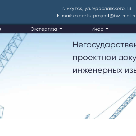
г. Якутск, ул. Ярославского, 13
E-mail: experts-project@biz-mail.r
я
Экспертиза
Инфо
Негосударстве
проектной доку
инженерных из