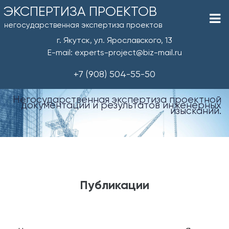
ЭКСПЕРТИЗА ПРОЕКТОВ
негосударственная экспертиза проектов
г. Якутск, ул. Ярославского, 13
E-mail: experts-project@biz-mail.ru
+7 (908) 504-55-50
Негосударственная экспертиза проектной
документации и результатов инженерных
изысканий.
Публикации